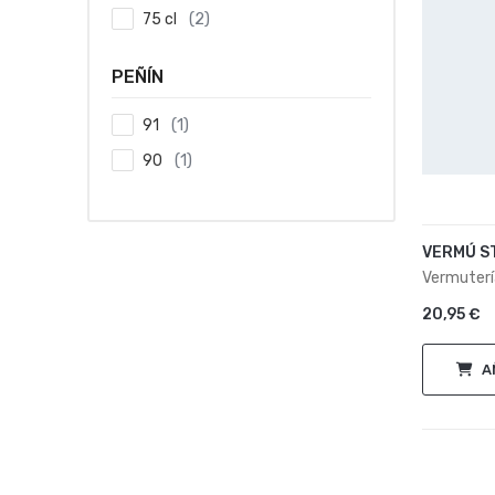
(
2
)
75 cl
PEÑÍN
(
1
)
91
(
1
)
90
VERMÚ S
Vermutería
20,95
€
A