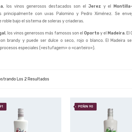
ña
, los vinos generosos destacados son el
Jerez
y el
Montilla
os principalmente con uvas Palomino y Pedro Ximénez. Se enve
e roble bajo el sistema de soleras y criaderas.
gal
, los vinos generosos más famosos son el
Oporto
y el
Madeira
. El
 con brandy y puede ser dulce o seco, rojo o blanco. El Madeira se
procesos especiales («estufagem» o «canteiro»).
strando Los 2 Resultados
o Por Precio: Bajo A Alto
91
PEÑIN 90