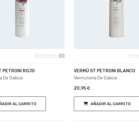
(0)
Valorado
Valor
con
con
T PETRONI ROJO
VERMÚ ST PETRONI BLANCO
0
0
de
de
 De Galicia
Vermutería De Galicia
5
5
20,95
€
ÑADIR AL CARRITO
AÑADIR AL CARRITO