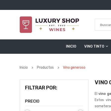
Saltar al contenido
INICIO
VINO TINTO
Inicio
>
Productos
>
Vino generoso
VINO
FILTRAR POR:
El
vino g
Estos vi
PRECIO
someterse