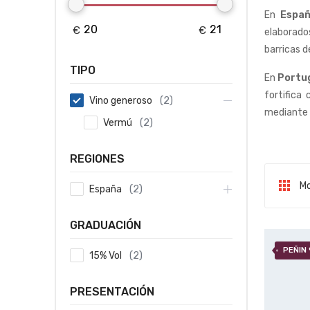
En
Espa
elaborad
barricas d
TIPO
En
Portu
fortifica
(
2
)
Vino generoso
mediante 
(
2
)
Vermú
REGIONES
Mo
(
2
)
España
Ordenad
GRADUACIÓN
PEÑIN 
(
2
)
15% Vol
PRESENTACIÓN