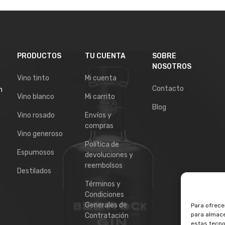
PRODUCTOS
TU CUENTA
SOBRE
NOSOTROS
Vino tinto
Mi cuenta
Contacto
n
Vino blanco
Mi carrito
Blog
Vino rosado
Envíos y
compras
Vino generoso
Política de
Espumosos
devoluciones y
reembolsos
Destilados
Términos y
Condiciones
Generales de
Para ofrece
para almace
Contratación
estas tecno