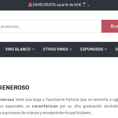
ENVÍO GRATIS a partir de 60€
→
Bu
VINO BLANCO
OTROS VINOS
ESPUMOSOS
D
 GENEROSO
eneroso
tiene una larga y fascinante historia que se remonta a sigl
nos especiales se
caracterizan
por su alta graduación alcohóli
 a procesos de crianza y envejecimiento particulares.