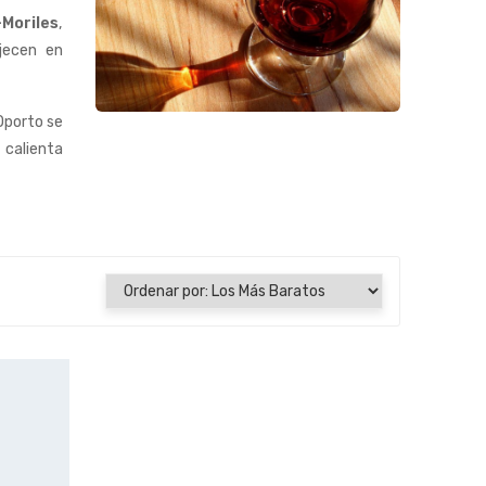
-Moriles
,
jecen en
 Oporto se
 calienta