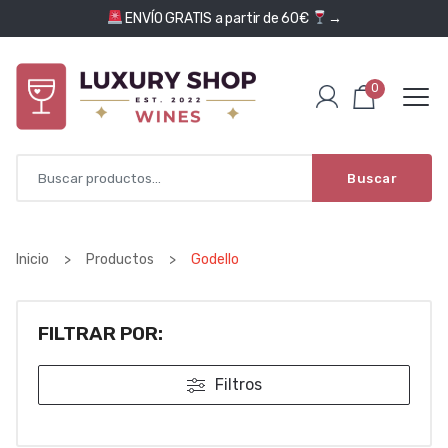
Saltar al contenido
ENVÍO GRATIS a partir de 60€
→
0
Buscar
Inicio
>
Productos
>
Godello
FILTRAR POR:
Filtros