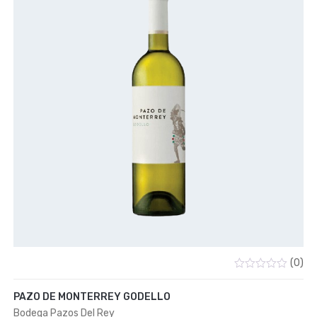
(0)
Valorado
con
PAZO DE MONTERREY GODELLO
0
de
Bodega Pazos Del Rey