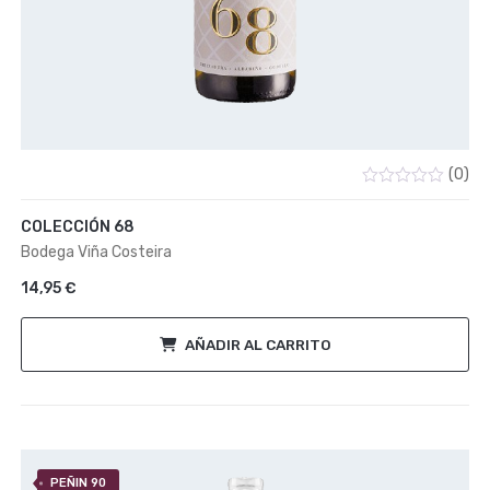
(0)
Valorado
con
COLECCIÓN 68
0
de
Bodega Viña Costeira
5
14,95
€
AÑADIR AL CARRITO
PEÑIN 90