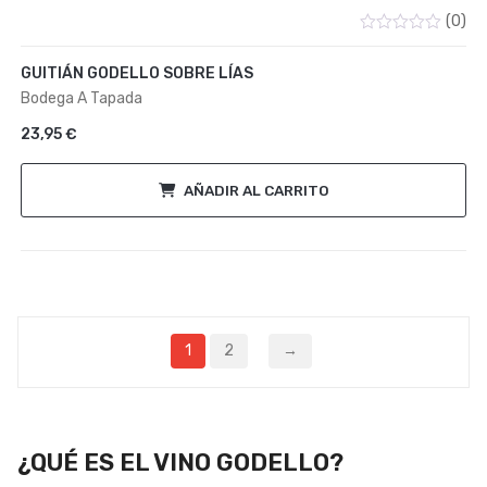
(0)
Valorado
con
GUITIÁN GODELLO SOBRE LÍAS
0
de
Bodega A Tapada
5
23,95
€
AÑADIR AL CARRITO
1
2
→
¿QUÉ ES EL VINO GODELLO?