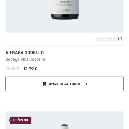
(0)
Valorado
con
A TRABA GODELLO
0
de
Bodega Viña Costeira
5
El precio original era: 13,95 €.
El precio actual es: 12,99 €.
13,95
€
12,99
€
AÑADIR AL CARRITO
PEÑIN 88