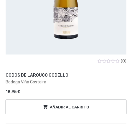
(0)
Valorado
con
CODOS DE LAROUCO GODELLO
0
de
Bodega Viña Costeira
5
18,95
€
AÑADIR AL CARRITO