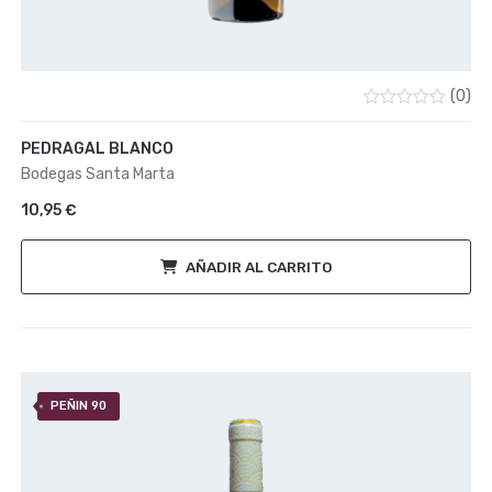
(0)
Valorado
con
PEDRAGAL BLANCO
0
de
Bodegas Santa Marta
5
10,95
€
AÑADIR AL CARRITO
PEÑIN 90