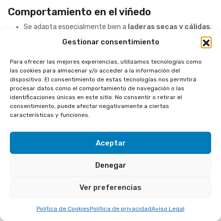
Comportamiento en el viñedo
Se adapta especialmente bien a
laderas secas y cálidas
.
Tolera bien el
estrés hídrico
, lo que la hace idónea para
Gestionar consentimiento
zonas de suelos pobres y con pendiente.
Aunque su origen está ligado al clima atlántico, responde
Para ofrecer las mejores experiencias, utilizamos tecnologías como
bien en entornos con
mayor insolación
y temperaturas
las cookies para almacenar y/o acceder a la información del
moderadas.
dispositivo. El consentimiento de estas tecnologías nos permitirá
procesar datos como el comportamiento de navegación o las
identificaciones únicas en este sitio. No consentir o retirar el
Perfil del vino
consentimiento, puede afectar negativamente a ciertas
características y funciones.
Vinos de
color amarillo pajizo
con reflejos
dorados
.
Presentan una
buena acidez
natural y una graduación
media de
12,5% vol.
Aceptar
Destacan por su
estructura sólida
,
amplitud en boca
y
una
expresión aromática afrutada.
Denegar
Gran
capacidad de conservación
y evolución en botella.
Se elabora en:
Ver preferencias
Monovarietales
elegantes, profundos y expresivos,
especialmente reconocidos en Valdeorras y Monterrei,
Política de Cookies
Política de privacidad
Aviso Legal
donde en ocasiones se acompaña de Dona Branca.
Plurivarietales
en otras denominaciones (como