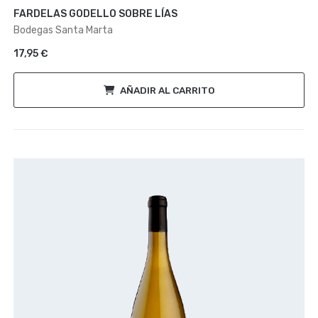
con
FARDELAS GODELLO SOBRE LÍAS
0
de
Bodegas Santa Marta
5
17,95
€
AÑADIR AL CARRITO