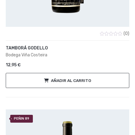
(0)
Valorado
con
TAMBORÁ GODELLO
0
de
Bodega Viña Costeira
5
12,95
€
AÑADIR AL CARRITO
PEÑIN 89