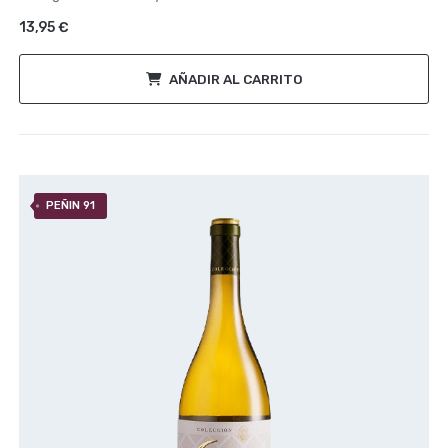
5
13,95
€
AÑADIR AL CARRITO
PEÑIN 91