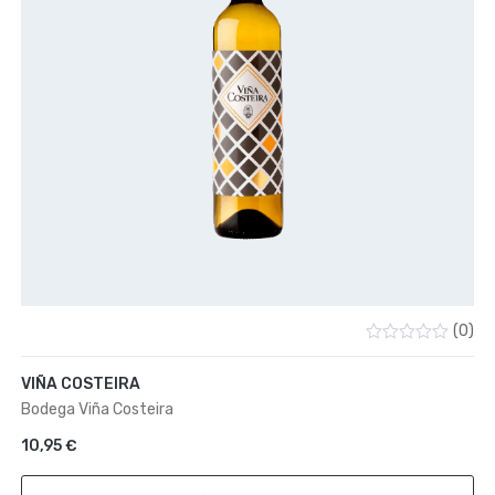
(0)
Valorado
con
VIÑA COSTEIRA
0
de
Bodega Viña Costeira
5
10,95
€