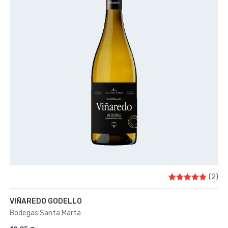
(2)
2
Valorado
con
VIÑAREDO GODELLO
5.00
de 5 en
Bodegas Santa Marta
base a
valoraciones