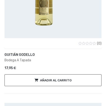
(0)
Valorado
con
GUITIÁN GODELLO
0
de
Bodega A Tapada
5
17,95
€
AÑADIR AL CARRITO