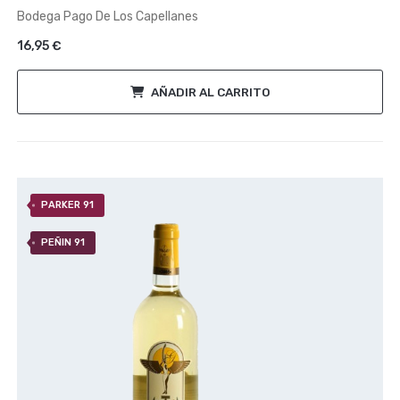
de
Bodega Pago De Los Capellanes
5
16,95
€
AÑADIR AL CARRITO
PARKER 91
PEÑIN 91