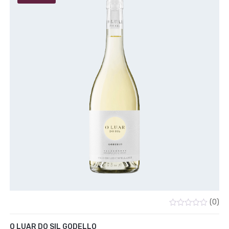
(0)
Valorado
con
O LUAR DO SIL GODELLO
0