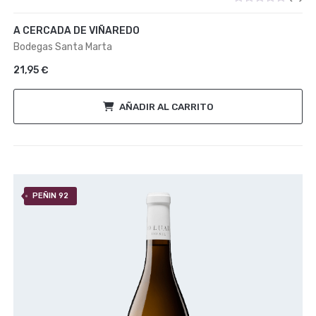
Valorado
con
A CERCADA DE VIÑAREDO
0
de
Bodegas Santa Marta
5
21,95
€
AÑADIR AL CARRITO
PEÑIN 92