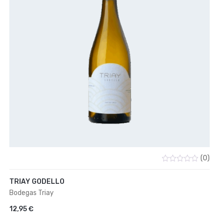
(0)
Valorado
con
TRIAY GODELLO
0
de
Bodegas Triay
5
12,95
€