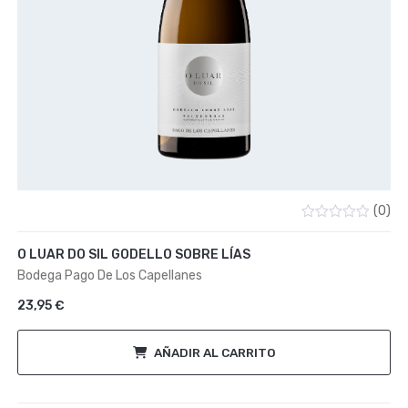
(0)
Valorado
con
O LUAR DO SIL GODELLO SOBRE LÍAS
0
de
Bodega Pago De Los Capellanes
5
23,95
€
AÑADIR AL CARRITO