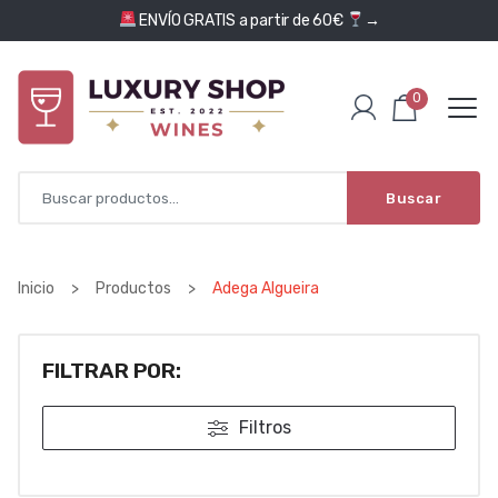
Saltar al contenido
ENVÍO GRATIS a partir de 60€
→
0
Buscar
Inicio
>
Productos
>
Adega Algueira
FILTRAR POR:
Filtros