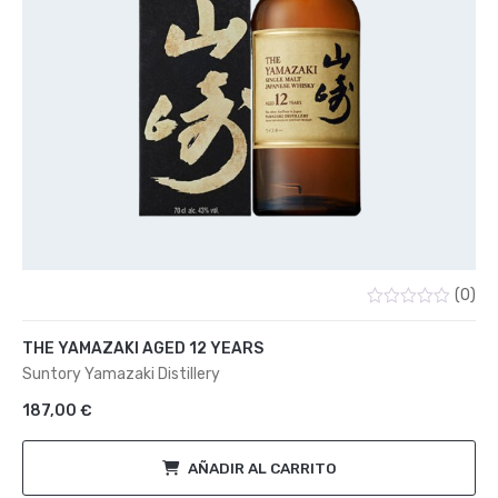
(0)
Valorado
con
THE YAMAZAKI AGED 12 YEARS
0
de
Suntory Yamazaki Distillery
5
187,00
€
AÑADIR AL CARRITO