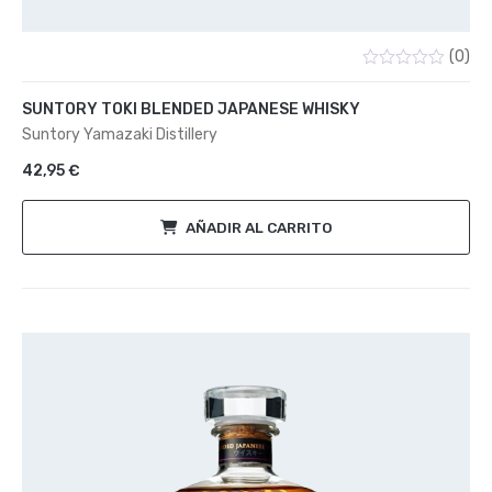
(0)
Valorado
con
SUNTORY TOKI BLENDED JAPANESE WHISKY
0
de
Suntory Yamazaki Distillery
5
42,95
€
AÑADIR AL CARRITO