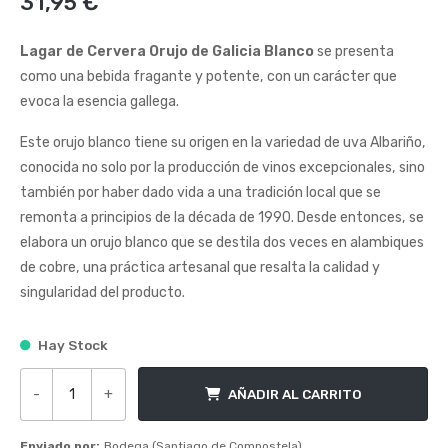
31,95
€
0
de
5
Lagar de Cervera Orujo de Galicia Blanco
se presenta
como una bebida fragante y potente, con un carácter que
evoca la esencia gallega.
Este orujo blanco tiene su origen en la variedad de uva Albariño,
conocida no solo por la producción de vinos excepcionales, sino
también por haber dado vida a una tradición local que se
remonta a principios de la década de 1990. Desde entonces, se
elabora un orujo blanco que se destila dos veces en alambiques
de cobre, una práctica artesanal que resalta la calidad y
singularidad del producto.
Hay Stock
-
+
AÑADIR AL CARRITO
Lagar de Cervera Orujo de Galicia Blanco cantidad
Enviado por:
Bodega (Santiago de Compostela)