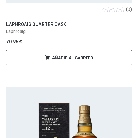
(0)
Valorado
con
LAPHROAIG QUARTER CASK
0
de
Laphroaig
5
70,95
€
AÑADIR AL CARRITO