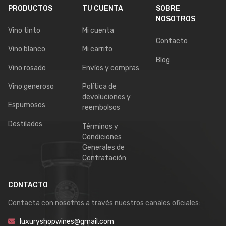
PRODUCTOS
TU CUENTA
SOBRE
NOSOTROS
Vino tinto
Mi cuenta
Contacto
Vino blanco
Mi carrito
Blog
Vino rosado
Envíos y compras
Vino generoso
Política de
devoluciones y
Espumosos
reembolsos
Destilados
Términos y
Condiciones
Generales de
Contratación
CONTACTO
Contacta con nosotros a través nuestros canales oficiales:
luxuryshopwines@gmail.com