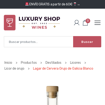
Saltar al contenido
ENVÍO GRATIS a partir de 60€
→
0
Buscar
Inicio
>
Productos
>
Destilados
>
Licores
>
Licor de orujo
>
Lagar de Cervera Orujo de Galicia Blanco