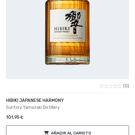
(0)
Valorado
con
HIBIKI JAPANESE HARMONY
0
de
Suntory Yamazaki Distillery
5
101,95
€
AÑADIR AL CARRITO