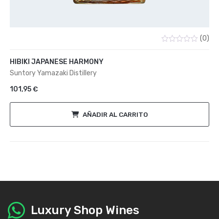
(0)
Valorado
con
HIBIKI JAPANESE HARMONY
0
de
Suntory Yamazaki Distillery
5
101,95
€
AÑADIR AL CARRITO
Luxury Shop Wines