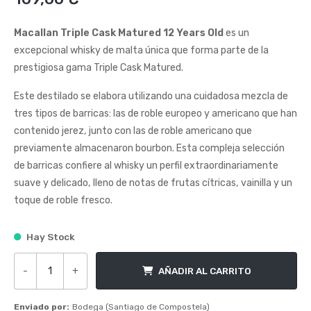
de
5
Macallan Triple Cask Matured 12 Years Old
es un
excepcional whisky de malta única que forma parte de la
prestigiosa gama Triple Cask Matured.
Este destilado se elabora utilizando una cuidadosa mezcla de
tres tipos de barricas: las de roble europeo y americano que han
contenido jerez, junto con las de roble americano que
previamente almacenaron bourbon. Esta compleja selección
de barricas confiere al whisky un perfil extraordinariamente
suave y delicado, lleno de notas de frutas cítricas, vainilla y un
toque de roble fresco.
Hay Stock
-
+
AÑADIR AL CARRITO
Macallan Triple Cask Matured 12 Years Old cantidad
Enviado por:
Bodega (Santiago de Compostela)