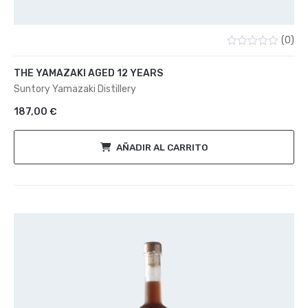
(0)
Valorado
con
THE YAMAZAKI AGED 12 YEARS
0
de
Suntory Yamazaki Distillery
5
187,00
€
AÑADIR AL CARRITO