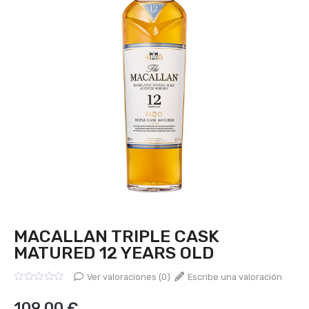
MACALLAN TRIPLE CASK
MATURED 12 YEARS OLD
Ver valoraciones (0)
Escribe una valoración
Valorado
con
109,00
€
0