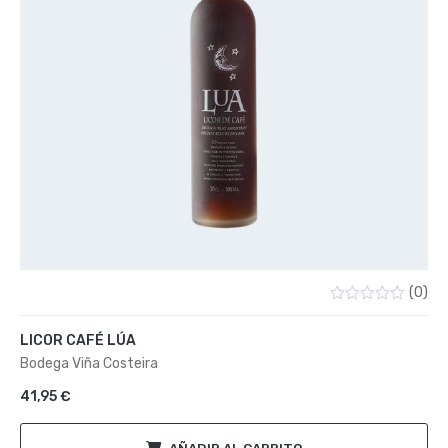
(0)
Valorado
con
LICOR CAFÉ LÚA
0
de
Bodega Viña Costeira
5
41,95
€
AÑADIR AL CARRITO