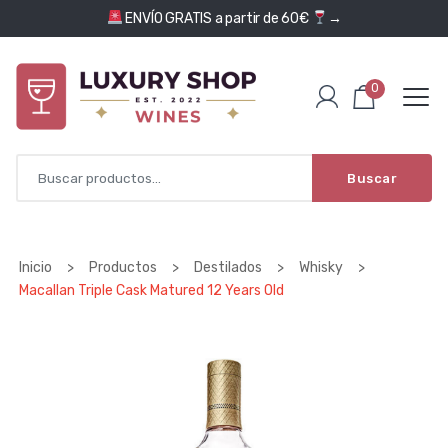
Saltar al contenido
ENVÍO GRATIS a partir de 60€
→
0
Buscar
Inicio
>
Productos
>
Destilados
>
Whisky
>
Macallan Triple Cask Matured 12 Years Old