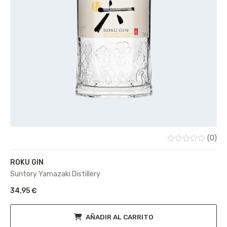
(0)
Valorado
con
ROKU GIN
0
de
Suntory Yamazaki Distillery
5
34,95
€
AÑADIR AL CARRITO