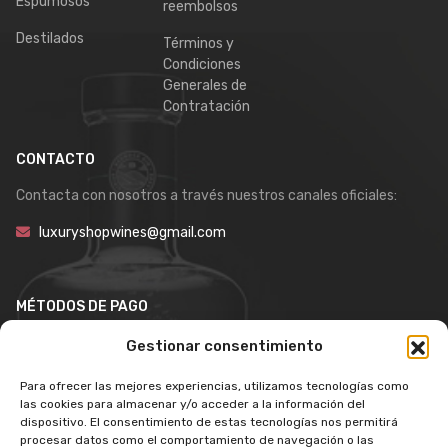
Espumosos
reembolsos
Destilados
Términos y
Condiciones
Generales de
Contratación
CONTACTO
Contacta con nosotros a través nuestros canales oficiales:
luxuryshopwines@gmail.com
MÉTODOS DE PAGO
Gestionar consentimiento
Para ofrecer las mejores experiencias, utilizamos tecnologías como
las cookies para almacenar y/o acceder a la información del
dispositivo. El consentimiento de estas tecnologías nos permitirá
procesar datos como el comportamiento de navegación o las