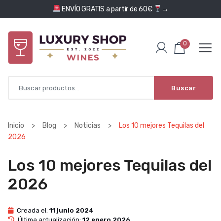
Saltar al contenido
ENVÍO GRATIS a partir de 60€
→
0
Buscar
Inicio
>
Blog
>
Noticias
>
Los 10 mejores Tequilas del
2026
Los 10 mejores Tequilas del
2026
Creada el:
11 junio 2024
Última actualización:
12 enero 2026