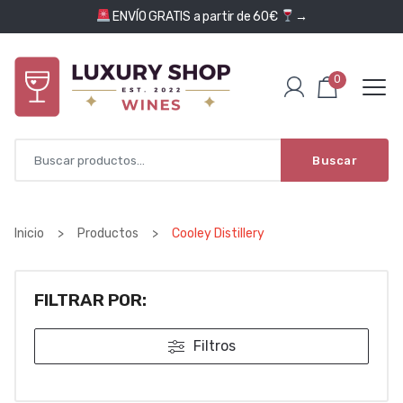
Saltar al contenido
ENVÍO GRATIS a partir de 60€
→
0
Buscar
Inicio
>
Productos
>
Cooley Distillery
FILTRAR POR:
Filtros