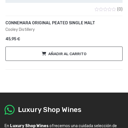
(0)
Valorado
con
CONNEMARA ORIGINAL PEATED SINGLE MALT
0
de
Cooley Distillery
5
45,95
€
AÑADIR AL CARRITO
Luxury Shop Wines
En
Luxury Shop Wines
ofrecemos una cuidada selección de