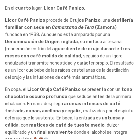
En el
cuarto
lugar,
Licor Café Panizo
.
Licor Café Panizo
procede de
Orujos Panizo
, una
destilería
familiar con sede en
Camarzana de Tera
(Zamora)
fundada en 1938. Aunque no está amparado por una
Denominación de Origen reglada
, su método artesanal
(maceración en frío del
aguardiente de orujo durante tres
meses con café molido de calidad
, seguido de un ligero
endulzado) transmite honestidad y carácter propio. El resultado
es un licor que bebe de las raíces castellanas de la destilación
del orujo y las infusiones de café más aromáticas.
En copa, el
Licor Orujo Café Panizo
se presenta con un
tono
chocolate oscuro profundo
que seduce antes de la primera
inhalación. En nariz despliega
aromas intensos de café
tostado, cacao, avellana y regaliz
, matizados por el espíritu
del orujo que lo sustenta. En boca, la entrada es
untuosa y
cálida
, con
matices de café de tueste medio
, dulzor
equilibrado y un
final envolvente
donde el alcohol se integra