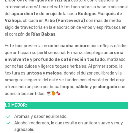
Licor Café Marques de Vizhoja
captura con elegancia la
intensidad aromática del café tostado sobre la base tradicional
del
aguardiente de orujo
de la casa
Bodegas Marqués de
Vizhoja
, ubicada en
Arbo (Pontevedra)
con más de medio
siglo de trayectoria en la elaboración de vinos y espirituosos en
el corazón de
Rías Baixas
.
Este licor presenta un
color caoba oscuro
con reflejos cálidos
que anticipan su perfil sensorial. En nariz, despliega un
aroma
envolvente y profundo de café recién tostado
, matizado
por notas dulces y ligeros toques herbales. Al primer sorbo, la
textura es
untosa y melosa
, donde el dulzor equilibrado y la
amargura elegante del café se funden con el carácter del orujo,
ofreciendo un paso por boca
limpio, cálido y prolongado
que
acaricia los sentidos.
LO MEJOR:
Aromas y sabor equilibrado.
Alcohol moderado, lo que resulta en un licor suave y muy
agradable.