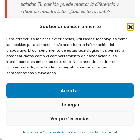
paladar. Tu opinión puede marcar la diferencia y
influir en nuestra lista. ¿Cuál es tu favorito?
Gestionar consentimiento
Para ofrecer las mejores experiencias, utilizamos tecnologías como
las cookies para almacenar y/o acceder a la información del
Autor:
LuxuryShopWines
dispositivo. El consentimiento de estas tecnologías nos permitirá
procesar datos como el comportamiento de navegación o las
identificaciones únicas en este sitio. No consentir o retirar el
consentimiento, puede afectar negativamente a ciertas
características y funciones.
¡COMPARTE ESTA ENTRADA!
Aceptar
Denegar
ENTRADAS RELACIONADAS
Ver preferencias
Política de Cookies
Política de privacidad
Aviso Legal