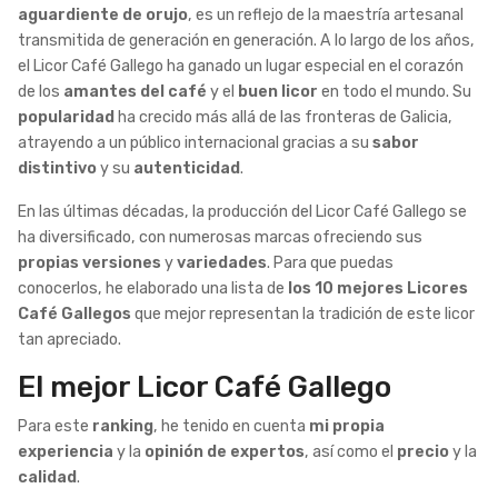
aguardiente de orujo
, es un reflejo de la maestría artesanal
transmitida de generación en generación. A lo largo de los años,
el Licor Café Gallego ha ganado un lugar especial en el corazón
de los
amantes del café
y el
buen licor
en todo el mundo. Su
popularidad
ha crecido más allá de las fronteras de Galicia,
atrayendo a un público internacional gracias a su
sabor
distintivo
y su
autenticidad
.
En las últimas décadas, la producción del Licor Café Gallego se
ha diversificado, con numerosas marcas ofreciendo sus
propias versiones
y
variedades
. Para que puedas
conocerlos, he elaborado una lista de
los 10 mejores Licores
Café Gallegos
que mejor representan la tradición de este licor
tan apreciado.
El mejor Licor Café Gallego
Para este
ranking
, he tenido en cuenta
mi propia
experiencia
y la
opinión de expertos
, así como el
precio
y la
calidad
.