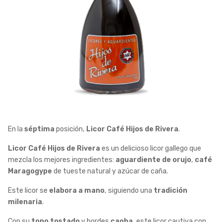
En la
séptima
posición,
Licor Café Hijos de Rivera
.
Licor Café Hijos de Rivera
es un delicioso licor gallego que
mezcla los mejores ingredientes:
aguardiente de orujo
,
café
Maragogype
de tueste natural y azúcar de caña.
Este licor se
elabora a mano
, siguiendo una
tradición
milenaria
.
Con su
tono tostado
y bordes
caoba
, este licor cautiva con