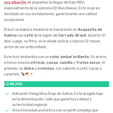
uva albariño
de pequeñas bodegas del bajo Miño,
especialmente de la subzona DO Rías Baixas. Este orujo es
destilado en sus instalaciones, garantizando una calidad
excepcional.
El licor se elabora mediante la maceración en
Acquavite de
Galicia
con
café
de la región del
Cerrado, Brasil
, durante 31
días. Luego, se filtra, se le añade azúcar y reposa 12 meses
antes de ser embotellado.
Este licor deslumbra con un
color ámbar brillante
. Su aroma
intenso mezcla
cítricos
,
cacao
,
vainilla
y
frutos secos
. Al
probarlo, es
dulce
y
cremoso
, con sabores a café, cacao y
caramelo.
LO MEJOR:
Indicación Geográfica Orujo de Galicia: Está acogido bajo
esta denominación, sello que garantiza calidad y
autenticidad regional.
Alta intensidad aromática con un perfil complejo que