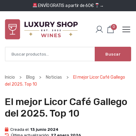
Saltar al contenido
ENVÍO GRATIS a partir de 60€
→
0
Buscar
Inicio
>
Blog
>
Noticias
>
El mejor Licor Café Gallego
del 2025. Top 10
El mejor Licor Café Gallego
del 2025. Top 10
Creada el:
13 junio 2024
Última actualización:
27 enero 2026