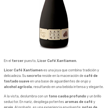
En el
tercer
puesto,
Licor Café Xantiamen
.
Licor Café Xantiamen
es una joya que combina tradición y
delicadeza. Su
secreto
reside en la maceración de
café de
tostado suave
en una
base de aguardientes de orujo y
alcohol agrícola
, resultando en una bebida intensa y elegante.
A la vista, deslumbra con un
tono caoba profundo
y un brillo
seductor. En nariz, despliega potentes
aromas de café
y
orujo
. Al probarlo, es una experiencia envolvente:
notas de