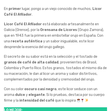
En
primer
lugar, pongo a un viejo conocido de muchos,
Licor
Café El Afilador
.
Licor Café El Afilador
está elaborado artesanalmente en
Galicia (Orense), por la
Orensana de Licores
(Grupo Zamora),
que en 1943 fue la primera en embotellar orujo en España. Con
una
receta auténtica
y un sabor inigualable, este licor
desprende la esencia del orujo gallego.
El secreto de su sabor está en la selección y el tostado de
granos de café de alta calidad
, provenientes de Brasil,
Colombia y Puerto Rico. Estos granos, tostados el mismo día de
su maceración, le dan al licor un aroma y sabor distintivos,
complementados por la densidad y cremosidad del orujo.
Con su color
oscuro casi negro
, este licor seduce con un
aroma
dulce
y
elegante
. Si lo pruebas, destaca por su cuerpo
firme y la
intensidad del café
que lo inspira
LO MEJOR: