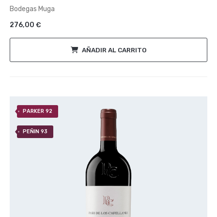
de
Bodegas Muga
5
276,00
€
AÑADIR AL CARRITO
PARKER 92
PEÑIN 93