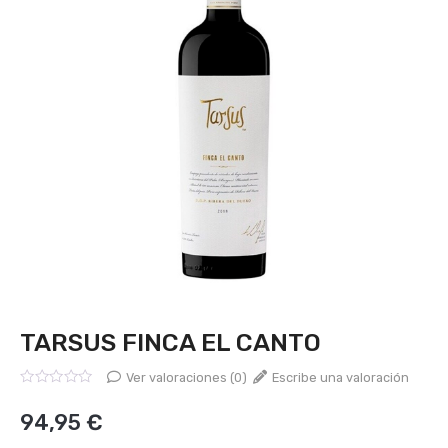
TARSUS FINCA EL CANTO
Ver valoraciones (0)
Escribe una valoración
Valorado
con
94,95
€
0
de
5