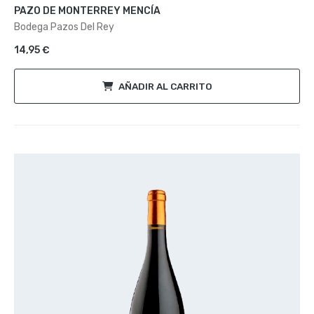
con
PAZO DE MONTERREY MENCÍA
0
de
Bodega Pazos Del Rey
5
14,95
€
AÑADIR AL CARRITO