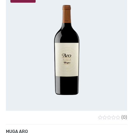
(0)
Valorado
con
MUGA ARO
0