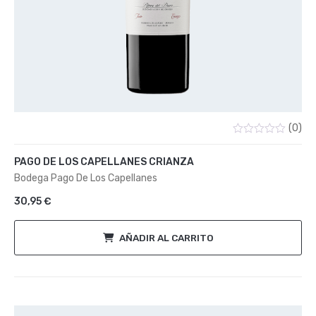
(0)
Valorado
con
PAGO DE LOS CAPELLANES CRIANZA
0
de
Bodega Pago De Los Capellanes
5
30,95
€
AÑADIR AL CARRITO