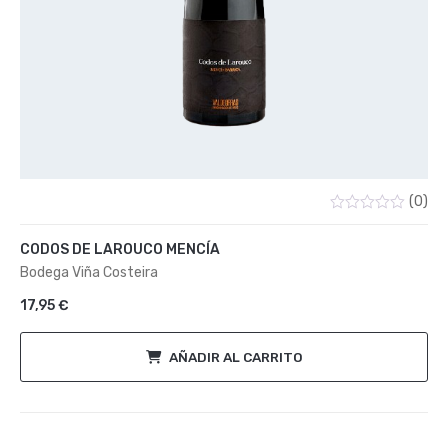
(0)
Valorado
con
CODOS DE LAROUCO MENCÍA
0
de
Bodega Viña Costeira
5
17,95
€
AÑADIR AL CARRITO