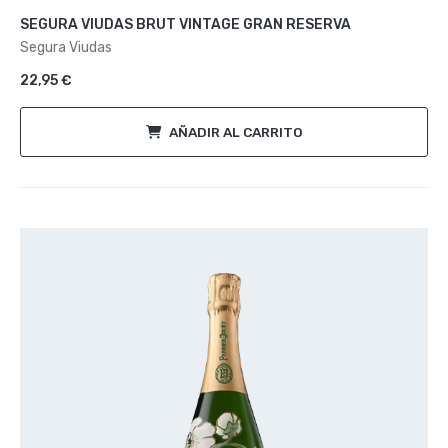
con
SEGURA VIUDAS BRUT VINTAGE GRAN RESERVA
0
de
Segura Viudas
5
22,95
€
AÑADIR AL CARRITO