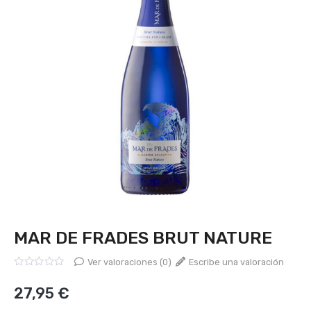
MAR DE FRADES BRUT NATURE
Ver valoraciones (0)
Escribe una valoración
Valorado
con
27,95
€
0
de
5