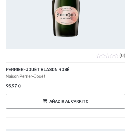
(0)
Valorado
con
PERRIER-JOUËT BLASON ROSÉ
0
de
Maison Perrier-Jouët
5
95,97
€
AÑADIR AL CARRITO