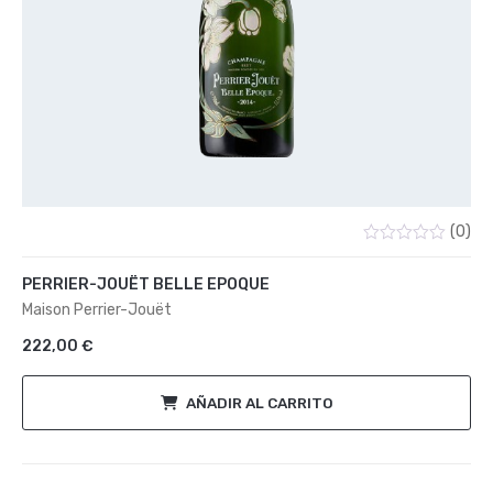
(0)
Valorado
con
PERRIER-JOUËT BELLE EPOQUE
0
de
Maison Perrier-Jouët
5
222,00
€
AÑADIR AL CARRITO