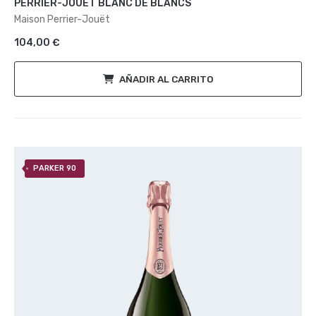
PERRIER-JOUËT BLANC DE BLANCS
0
de
Maison Perrier-Jouët
5
104,00
€
AÑADIR AL CARRITO
PARKER 90