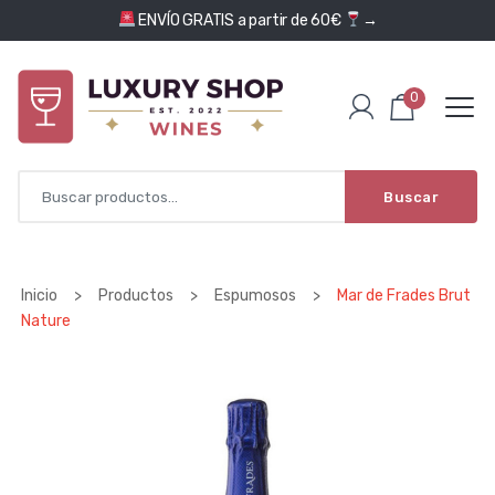
Saltar al contenido
ENVÍO GRATIS a partir de 60€
→
0
Buscar
Inicio
>
Productos
>
Espumosos
>
Mar de Frades Brut
Nature