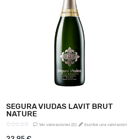
SEGURA VIUDAS LAVIT BRUT
NATURE
Ver valoraciones (0)
Escribe una valoración
Valorado
con
22,95
€
0