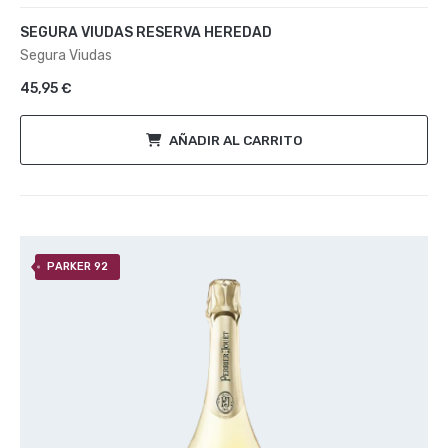
Valorado
con
SEGURA VIUDAS RESERVA HEREDAD
0
de
Segura Viudas
5
45,95
€
AÑADIR AL CARRITO
PARKER 92