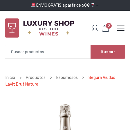
Saltar al contenido
ENVÍO GRATIS a partir de 60€
→
0
Buscar
Inicio
>
Productos
>
Espumosos
>
Segura Viudas
Lavit Brut Nature