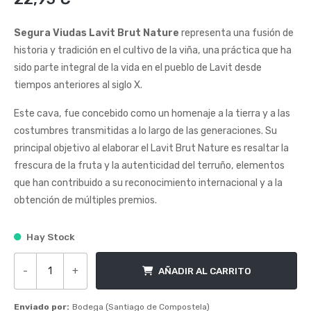
de
5
Segura Viudas Lavit Brut Nature
representa una fusión de
historia y tradición en el cultivo de la viña, una práctica que ha
sido parte integral de la vida en el pueblo de Lavit desde
tiempos anteriores al siglo X.
Este cava, fue concebido como un homenaje a la tierra y a las
costumbres transmitidas a lo largo de las generaciones. Su
principal objetivo al elaborar el Lavit Brut Nature es resaltar la
frescura de la fruta y la autenticidad del terruño, elementos
que han contribuido a su reconocimiento internacional y a la
obtención de múltiples premios.
Hay Stock
-
+
AÑADIR AL CARRITO
Segura Viudas Lavit Brut Nature cantidad
Enviado por:
Bodega (Santiago de Compostela)