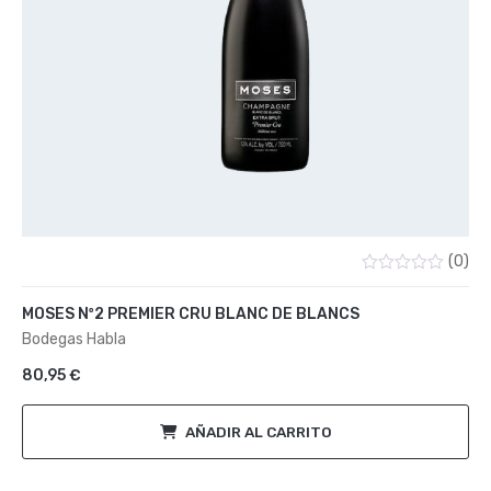
(0)
Valorado
con
MOSES Nº2 PREMIER CRU BLANC DE BLANCS
0
de
Bodegas Habla
5
80,95
€
AÑADIR AL CARRITO