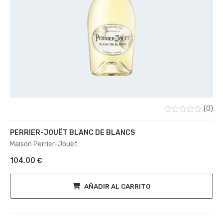
(0)
Valorado
con
PERRIER-JOUËT BLANC DE BLANCS
0
de
Maison Perrier-Jouët
5
104,00
€
AÑADIR AL CARRITO