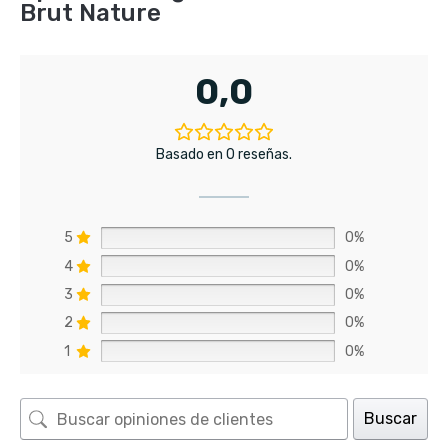
Brut Nature
0,0
Basado en 0 reseñas.
5
0%
4
0%
3
0%
2
0%
1
0%
Buscar