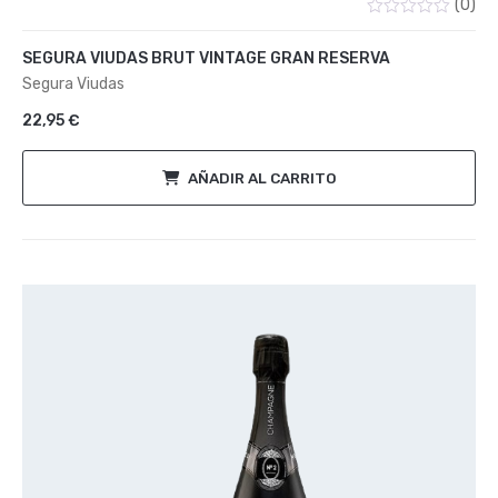
(0)
Valorado
con
SEGURA VIUDAS BRUT VINTAGE GRAN RESERVA
0
de
Segura Viudas
5
22,95
€
AÑADIR AL CARRITO