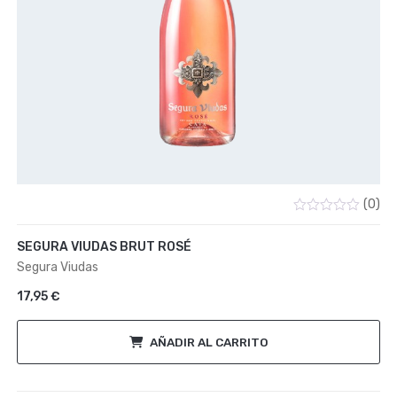
(0)
Valorado
con
SEGURA VIUDAS BRUT ROSÉ
0
de
Segura Viudas
5
17,95
€
AÑADIR AL CARRITO