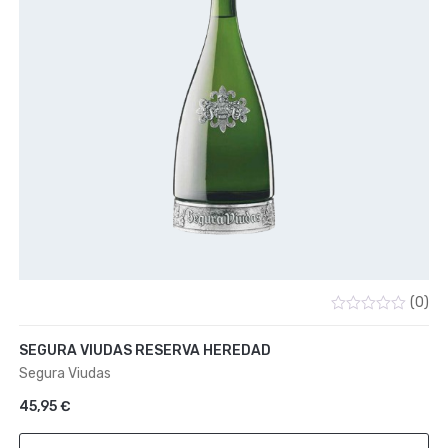
(0)
Valorado
con
SEGURA VIUDAS RESERVA HEREDAD
0
de
Segura Viudas
5
45,95
€