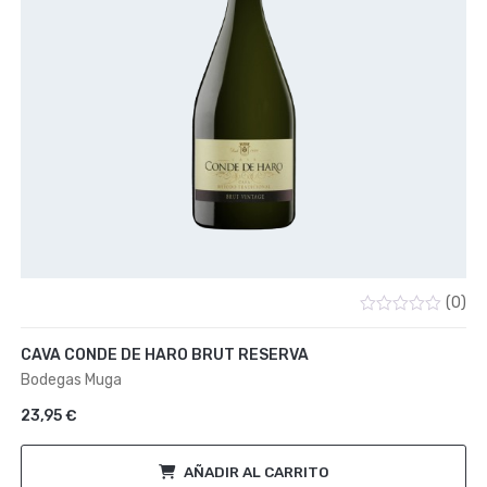
(0)
Valorado
con
CAVA CONDE DE HARO BRUT RESERVA
0
de
Bodegas Muga
5
23,95
€
AÑADIR AL CARRITO