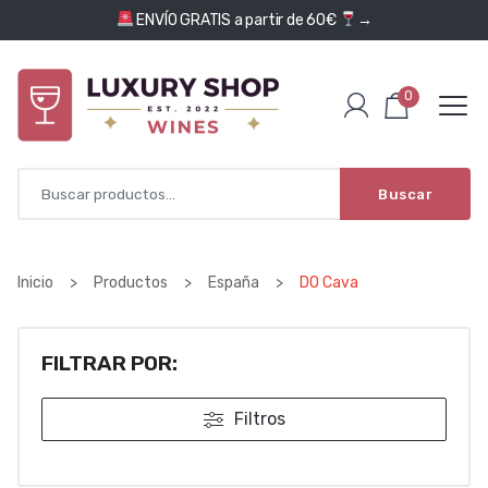
Saltar al contenido
ENVÍO GRATIS a partir de 60€
→
0
Buscar
Inicio
>
Productos
>
España
>
DO Cava
FILTRAR POR:
Filtros