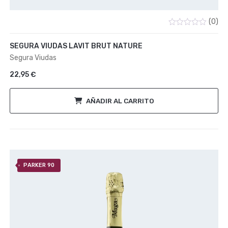
(0)
Valorado
con
SEGURA VIUDAS LAVIT BRUT NATURE
0
de
Segura Viudas
5
22,95
€
AÑADIR AL CARRITO
PARKER 90