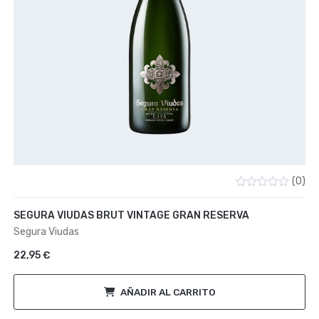
(0)
Valorado
con
SEGURA VIUDAS BRUT VINTAGE GRAN RESERVA
0
de
Segura Viudas
5
22,95
€
AÑADIR AL CARRITO