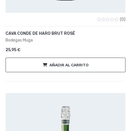
(0)
Valorado
con
CAVA CONDE DE HARO BRUT ROSÉ
0
de
Bodegas Muga
5
25,95
€
AÑADIR AL CARRITO