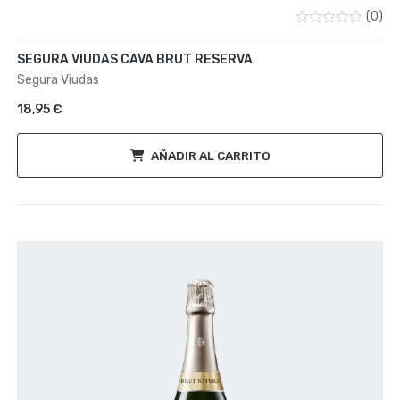
(0)
Valorado
con
SEGURA VIUDAS CAVA BRUT RESERVA
0
de
Segura Viudas
5
18,95
€
AÑADIR AL CARRITO