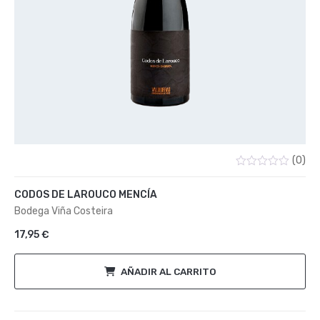
(0)
Valorado
con
CODOS DE LAROUCO MENCÍA
0
de
Bodega Viña Costeira
5
17,95
€
AÑADIR AL CARRITO