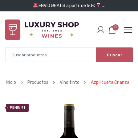
Saltar al contenido
ENVÍO GRATIS a partir de 60€
→
0
Buscar
Inicio
>
Productos
>
Vino tinto
>
Azpilicueta Crianza
PEÑIN 91