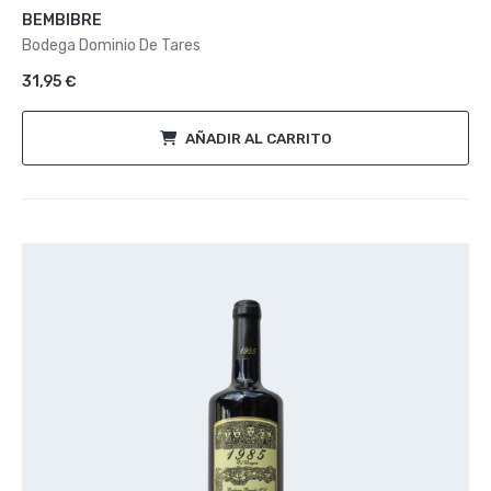
con
BEMBIBRE
0
de
Bodega Dominio De Tares
5
31,95
€
AÑADIR AL CARRITO