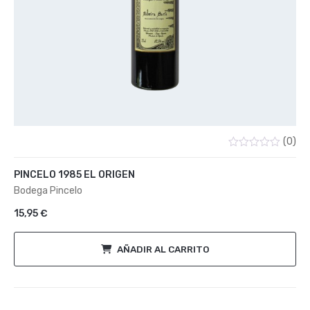
(0)
Valorado
con
PINCELO 1985 EL ORIGEN
0
de
Bodega Pincelo
5
15,95
€
AÑADIR AL CARRITO