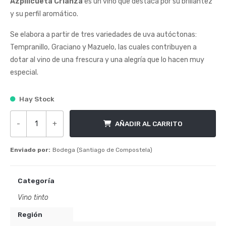
Azpilicueta Crianza
es un vino que destaca por su brillantez
y su perfil aromático.
Se elabora a partir de tres variedades de uva autóctonas:
Tempranillo, Graciano y Mazuelo, las cuales contribuyen a
dotar al vino de una frescura y una alegría que lo hacen muy
especial.
Hay Stock
-
+
AÑADIR AL CARRITO
Azpilicueta Crianza cantidad
Enviado por:
Bodega (Santiago de Compostela)
Categoría
Vino tinto
Región