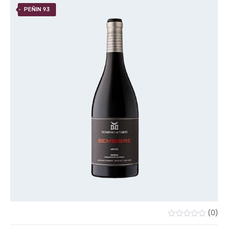
PEÑIN 93
(0)
Valorado