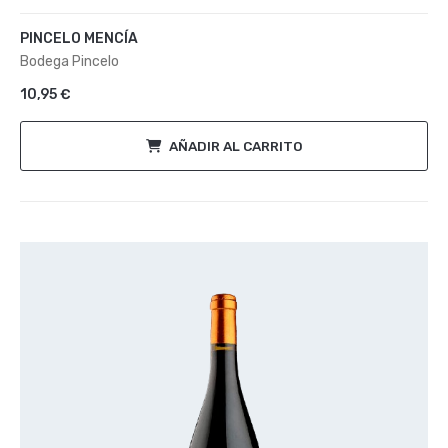
Valorado
con
PINCELO MENCÍA
0
de
Bodega Pincelo
5
10,95
€
AÑADIR AL CARRITO