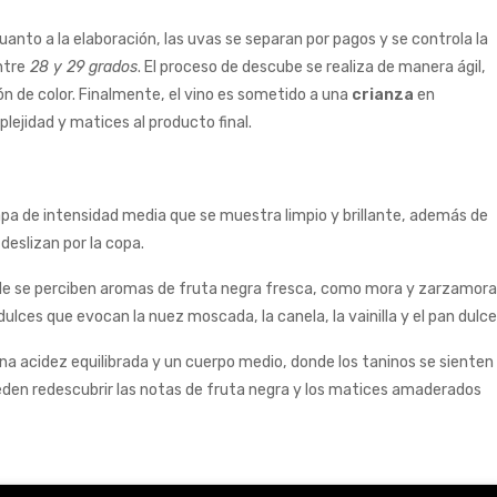
anto a la elaboración, las uvas se separan por pagos y se controla la
ntre
28 y 29 grados
. El proceso de descube se realiza de manera ágil,
n de color. Finalmente, el vino es sometido a una
crianza
en
lejidad y matices al producto final.
apa de intensidad media que se muestra limpio y brillante, además de
deslizan por la copa.
nde se perciben aromas de fruta negra fresca, como mora y zarzamora
lces que evocan la nuez moscada, la canela, la vainilla y el pan dulce
una acidez equilibrada y un cuerpo medio, donde los taninos se sienten
 pueden redescubrir las notas de fruta negra y los matices amaderados