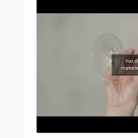
Haz cl
marketi