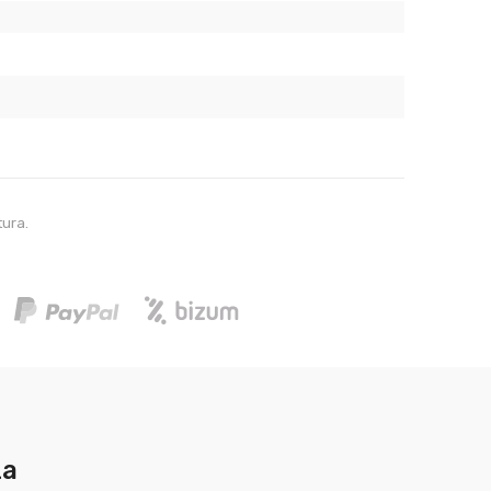
tura.
za