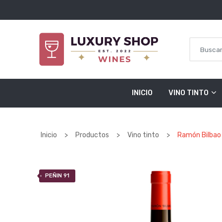
Saltar al contenido
INICIO
VINO TINTO
Inicio
>
Productos
>
Vino tinto
>
Ramón Bilbao
PEÑIN 91