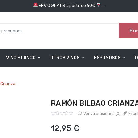
ENVÍO GRATIS a partir de 60€
→
Bu
VINO BLANCO
OTROS VINOS
ESPUMOSOS
D
 Crianza
RAMÓN BILBAO CRIANZ
Ver valoraciones (0)
Escri
Valorado
con
12,95
€
0
de
5