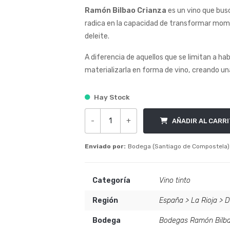
Ramón Bilbao Crianza
es un vino que bus
radica en la capacidad de transformar momen
deleite.
A diferencia de aquellos que se limitan a ha
materializarla en forma de vino, creando una
Hay Stock
-
+
AÑADIR AL CARR
Ramón Bilbao Crianza cantidad
Enviado por:
Bodega (Santiago de Compostela)
Categoría
Vino tinto
Región
España
>
La Rioja
>
D
Bodega
Bodegas Ramón Bilb