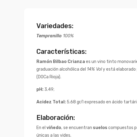
Variedades:
Tempranillo
100%
Características:
Ramón Bilbao Crianza
es un vino tinto monovari
graduación alcohólica del
14% Vol
y está elaborado 
(DOCa Rioja).
pH:
3.49;
Acidez Total:
5.68 gr/l expresado en ácido tartár
Elaboración:
En el
viñedo
, se encuentran
suelos
compuestos por
únicas a las vides.