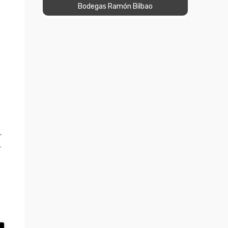
Bodegas Ramón Bilbao
,
.