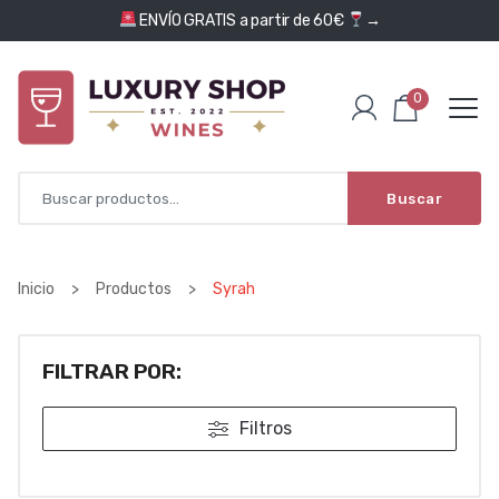
Saltar al contenido
ENVÍO GRATIS a partir de 60€
→
0
Buscar
Inicio
>
Productos
>
Syrah
FILTRAR POR:
Filtros