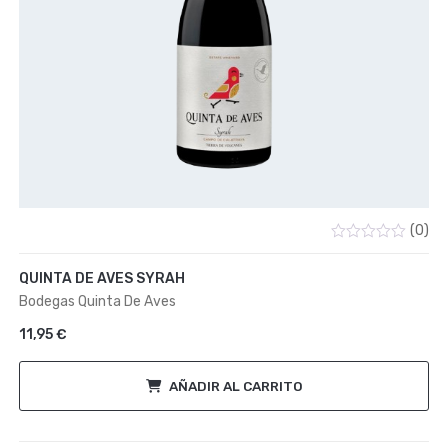
(0)
Valorado
con
QUINTA DE AVES SYRAH
0
de
Bodegas Quinta De Aves
5
11,95
€
AÑADIR AL CARRITO