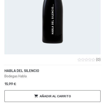
(0)
Valorado
con
HABLA DEL SILENCIO
0
de
Bodegas Habla
5
15,99
€
AÑADIR AL CARRITO