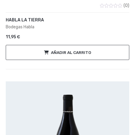
(0)
Valorado
con
HABLA LA TIERRA
0
de
Bodegas Habla
5
11,95
€
AÑADIR AL CARRITO