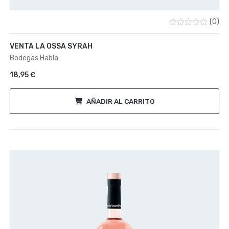
(0)
Valorado
con
VENTA LA OSSA SYRAH
0
de
Bodegas Habla
5
18,95
€
AÑADIR AL CARRITO