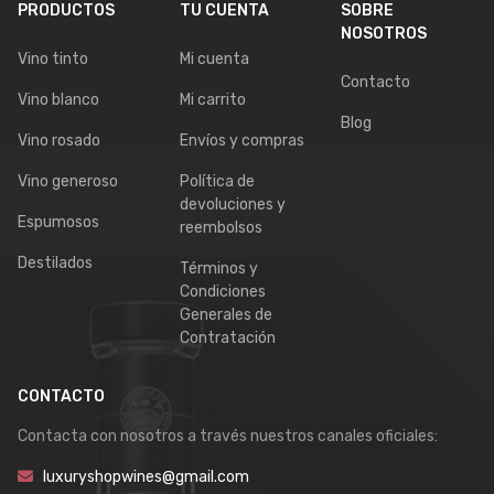
PRODUCTOS
TU CUENTA
SOBRE
NOSOTROS
Vino tinto
Mi cuenta
Contacto
Vino blanco
Mi carrito
Blog
Vino rosado
Envíos y compras
Vino generoso
Política de
devoluciones y
Espumosos
reembolsos
Destilados
Términos y
Condiciones
Generales de
Contratación
CONTACTO
Contacta con nosotros a través nuestros canales oficiales:
luxuryshopwines@gmail.com