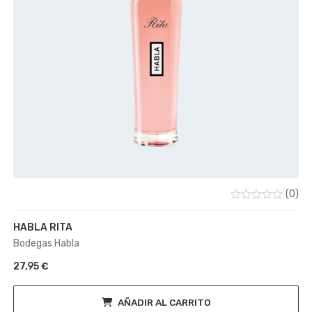
(0)
Valorado
con
HABLA RITA
0
de
Bodegas Habla
5
27,95
€
AÑADIR AL CARRITO