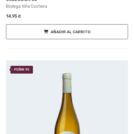
de
Bodega Viña Costeira
5
14,95
€
AÑADIR AL CARRITO
PEÑIN 90