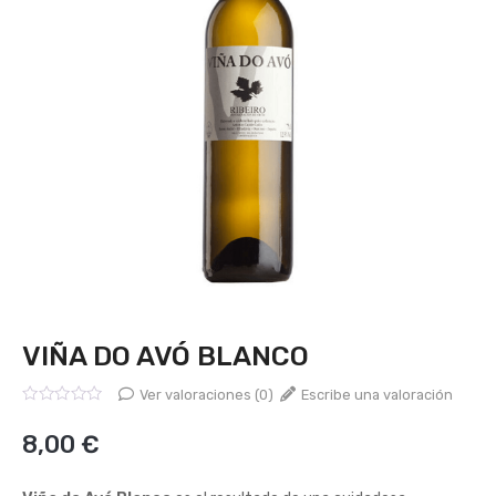
VIÑA DO AVÓ BLANCO
Ver valoraciones (0)
Escribe una valoración
Valorado
con
8,00
€
0
de
5