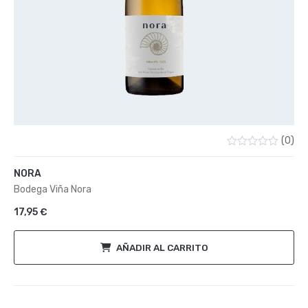
(0)
Valorado
con
NORA
0
de
Bodega Viña Nora
5
17,95
€
AÑADIR AL CARRITO