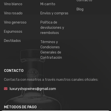
Contacto
Vino blanco
Mi carrito
Blog
Vino rosado
Envíos y compras
Vino generoso
Política de
devoluciones y
Espumosos
reembolsos
Destilados
Términos y
Condiciones
Generales de
Contratación
CONTACTO
Contacta con nosotros a través nuestros canales oficiales:
luxuryshopwines@gmail.com
MÉTODOS DE PAGO