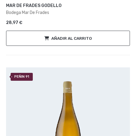
con
MAR DE FRADES GODELLO
0
de
Bodega Mar De Frades
5
28,97
€
AÑADIR AL CARRITO
PEÑIN 91