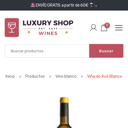
Saltar al contenido
ENVÍO GRATIS a partir de 60€
→
0
Buscar
Inicio
>
Productos
>
Vino blanco
>
Viña do Avó Blanco