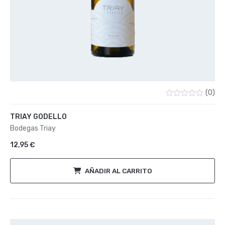
(0)
Valorado
con
TRIAY GODELLO
0
de
Bodegas Triay
5
12,95
€
AÑADIR AL CARRITO