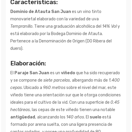
Características:
Dominio de Atauta San Juan
es un vino tinto
monovarietal elaborado con la variedad de uva
Tempranillo
. Tiene una graduación alcohólica del
14% Vol
y
está elaborado por la Bodega Dominio de Atauta.
Pertenece a la Denominación de Origen (DO Ribera del
duero).
Elaboración:
El
Paraje San Juan
es un
viñedo
que ha sido recuperado
y se compone de
siete parcelas
, albergando más de
1.400
cepas
. Ubicado a
960 metros
sobre el nivel del mar, este
viñedo tiene una orientación sur que le otorga condiciones
ideales para el cultivo de la vid. Con una superficie de
0.45
hectáreas
, las cepas de este viñedo tienen una notable
antigüedad
, alcanzando los
140 años
. El
suelo
está
formado por arena suelta, con una ligera presencia de
cantos rodados, y posee una profundidad de 80