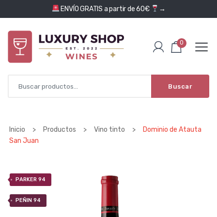
Saltar al contenido
ENVÍO GRATIS a partir de 60€
→
0
Buscar
Inicio
>
Productos
>
Vino tinto
>
Dominio de Atauta
San Juan
PARKER 94
PEÑIN 94