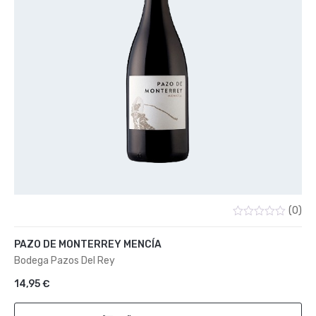
(0)
Valorado
con
PAZO DE MONTERREY MENCÍA
0
de
Bodega Pazos Del Rey
5
14,95
€