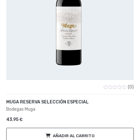
(0)
Valorado
con
MUGA RESERVA SELECCIÓN ESPECIAL
0
de
Bodegas Muga
5
43,95
€
AÑADIR AL CARRITO