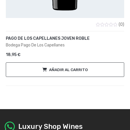
(0)
Valorado
con
PAGO DE LOS CAPELLANES JOVEN ROBLE
0
de
Bodega Pago De Los Capellanes
5
18,95
€
AÑADIR AL CARRITO
Luxury Shop Wines