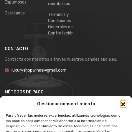
Espumosos
reembolsos
Destilados
Términos y
Condiciones
Generales de
Contratación
CONTACTO
Contacta con nosotros a través nuestros canales oficiales:
luxuryshopwines@gmail.com
MÉTODOS DE PAGO
Gestionar consentimiento
Para ofrecer las mejores experiencias, utilizamos tecnologías como
las cookies para almacenar y/o acceder a la información del
dispositivo. El consentimiento de estas tecnologías nos permitirá
procesar datos como el comportamiento de navegación o las