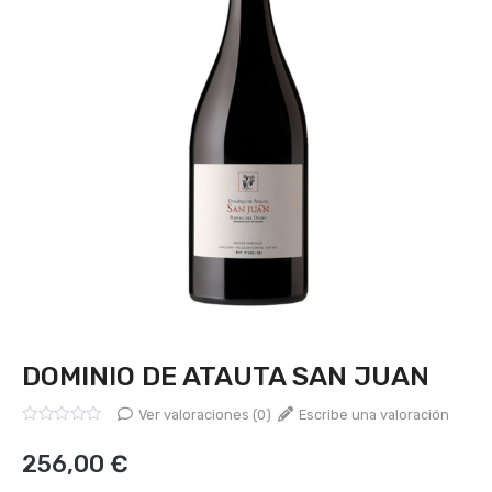
DOMINIO DE ATAUTA SAN JUAN
Ver valoraciones (0)
Escribe una valoración
Valorado
con
256,00
€
0
de
5