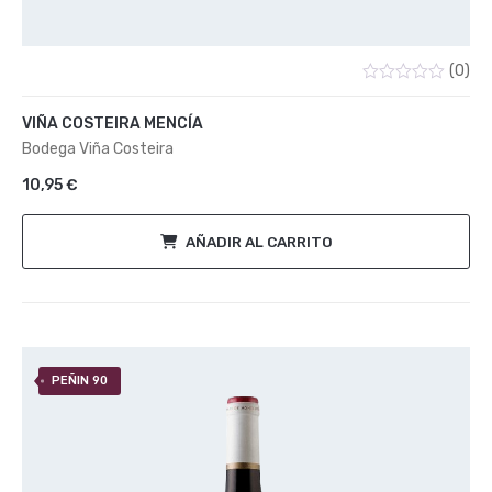
(0)
Valorado
con
VIÑA COSTEIRA MENCÍA
0
de
Bodega Viña Costeira
5
10,95
€
AÑADIR AL CARRITO
PEÑIN 90