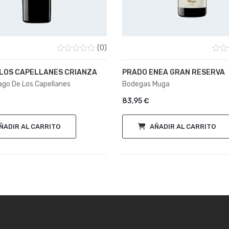
(0)
Valorado
Valor
con
con
 LOS CAPELLANES CRIANZA
PRADO ENEA GRAN RESERVA
0
0
de
de
go De Los Capellanes
Bodegas Muga
5
5
83,95
€
ÑADIR AL CARRITO
AÑADIR AL CARRITO