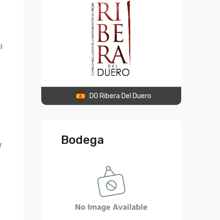
l
DO Ribera Del Duero
e
Bodega
r