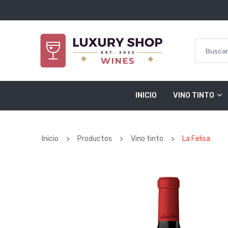
Saltar al contenido
INICIO
VINO TINTO
Inicio
>
Productos
>
Vino tinto
>
La Felisa