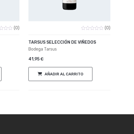
(0)
(0)
ado
Valorado
con
TARSUS SELECCIÓN DE VIÑEDOS
0
de
Bodega Tarsus
5
41,95
€
AÑADIR AL CARRITO