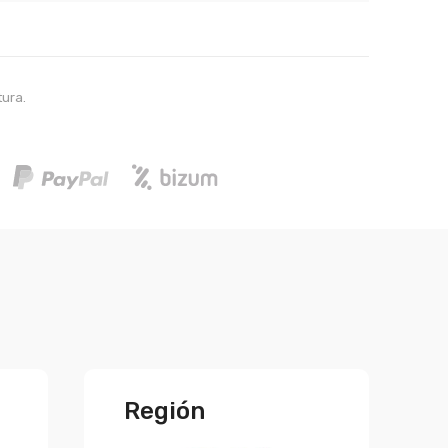
tura.
Región