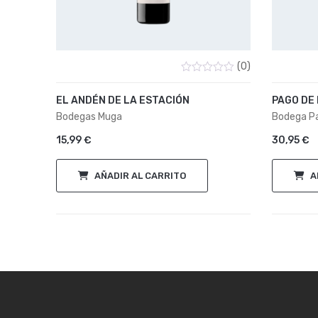
(0)
Valorado
con
EL ANDÉN DE LA ESTACIÓN
PAGO DE
0
de
Bodegas Muga
Bodega Pa
5
15,99
€
30,95
€
AÑADIR AL CARRITO
A