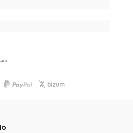
tura.
do