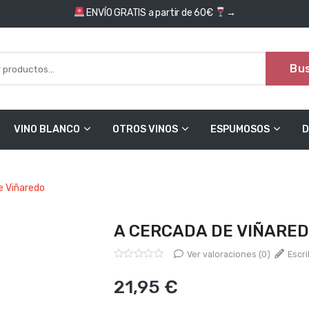
ENVÍO GRATIS a partir de 60€
→
Bu
VINO BLANCO
OTROS VINOS
ESPUMOSOS
D
e Viñaredo
A CERCADA DE VIÑARE
Ver valoraciones (0)
Escri
Valorado
con
21,95
€
0
de
5