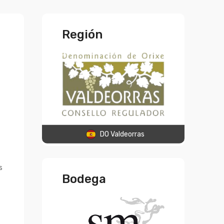
Región
DO Valdeorras
s
Bodega