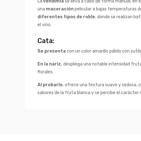
La
vendimia
se lleva a cabo de forma manual, en 
una
maceración
pelicular a bajas temperaturas 
diferentes tipos de roble
, donde se realizan ba
el vino.
Cata:
Se presenta
con un color amarillo pálido con suti
En la nariz
, despliega una notable intensidad fru
florales.
Al probarlo
, ofrece una textura suave y sedosa, c
sabores de la fruta blanca y se percibe el carácter d