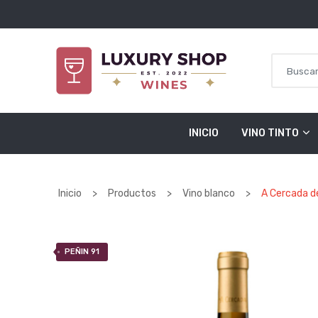
Saltar al contenido
INICIO
VINO TINTO
Inicio
>
Productos
>
Vino blanco
>
A Cercada d
PEÑIN 91