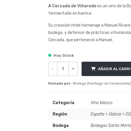
A Cercada de Viñaredo
es un vino de la 
fermentado en barrica.
Su creación rinde homenaje a Manuel Álvarez
bodega, y defensor de prácticas vitivinícolas
Cercada, que perteneció a Manuel.
Hay Stock
-
+
AÑADIR AL CARR
A Cercada de Viñaredo cantidad
Enviado por:
Bodega (Santiago de Compostela)
Categoría
Vino blanco
Región
España
>
Galicia
>
DO
Bodega
Bodegas Santa Mart