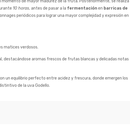
el momento de mayor madurez de la fruta. Posteriormente, se realiza
durante
10 horas
, antes de pasar a la
fermentación
en
barricas de
tonnages periódicos para lograr una mayor complejidad y expresión en
les matices verdosos.
tal, destacándose aromas frescos de frutas blancas y delicadas notas
on un equilibrio perfecto entre acidez y frescura, donde emergen los
istintivo de la uva Godello.