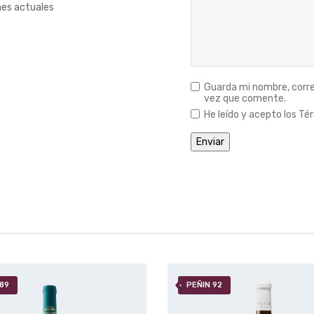
nes actuales
Guarda mi nombre, corre
vez que comente.
He leído y acepto los Tér
 89
PEÑIN 92