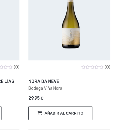
(0)
(0)
ado
Valorado
con
E LÍAS
NORA DA NEVE
0
de
Bodega Viña Nora
5
29,95
€
AÑADIR AL CARRITO