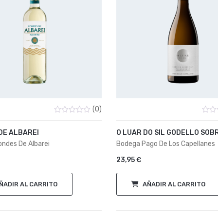
(0)
Valorado
Valor
con
con
DE ALBAREI
O LUAR DO SIL GODELLO SOBR
0
0
de
de
ndes De Albarei
Bodega Pago De Los Capellanes
5
5
23,95
€
ÑADIR AL CARRITO
AÑADIR AL CARRITO