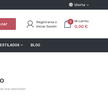
Idioma
Registrarse o
0
scar
0,00 €
Iniciar Sesión
ESTILADOS
BLOG
DO
be una valoración