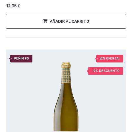
12,95
€
AÑADIR AL CARRITO
PEÑIN 90
¡EN OFERTA!
-9% DESCUENTO