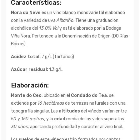
Características:
Nora da Neve
es un vino blanco monovarietal elaborado
con la variedad de uva
Albariño
. Tiene una graduación
alcohólica del
13.0% Vol
y está elaborado por la Bodega
Viña Nora. Pertenece a la Denominación de Origen (DO Rías
Baixas).
Acidez total:
7 g/L (tartárico)
Azúcar residual:
1.3 g/L
Elaboración:
Monte do Ceo
, ubicado en el
Condado do Tea
, se
extiende por
16 hectáreas
de terrazas naturales con una
topografía singular. Las
altitudes
del viñedo varían entre
50 y 150 metros
, y la
edad
media de las vides supera los
30 años
, aportando profundidad y carácter al vino final.
Los
suelos
de este viñedo están formados por cantos