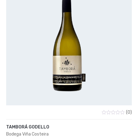
(0)
Valorado
con
TAMBORÁ GODELLO
0
de
Bodega Viña Costeira
5