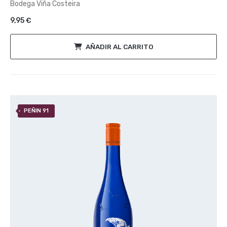
Bodega Viña Costeira
5
9,95
€
AÑADIR AL CARRITO
PEÑIN 91