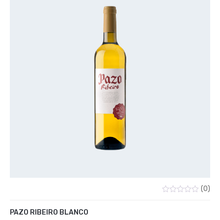
(0)
Valorado
con
PAZO RIBEIRO BLANCO
0
de