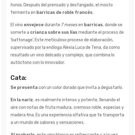
horas
. Después del prensado y desfangado, el mosto
fermenta en
barricas de roble francés
.
El vino
envejece
durante
7 meses
en
barricas
, donde se
somete a
crianza sobre sus lías
mediante el proceso de
‘battonage’. Este meticuloso proceso de elaboración,
supervisado por la enóloga Alexia Luca de Tena, da como
resultado un vino delicado y complejo, que combina lo
autóctono con lo innovador.
Cata:
Se presenta
con un color dorado que invita a degustarlo.
En la nariz
, es realmente intenso y potente, llenando el
aire con notas de fruta madura, cremoso roble, especias y
madera fina. Es una experiencia olfativa que te transporta
a un mundo de sabores y sensaciones.
Al probarlo
, este vino blanco es refrescante y a la vez