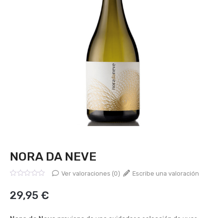
NORA DA NEVE
Ver valoraciones (0)
Escribe una valoración
Valorado
con
29,95
€
0
de
5