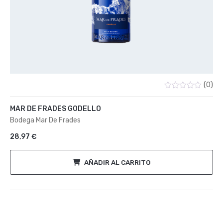
(0)
Valorado
con
MAR DE FRADES GODELLO
0
de
Bodega Mar De Frades
5
28,97
€
AÑADIR AL CARRITO