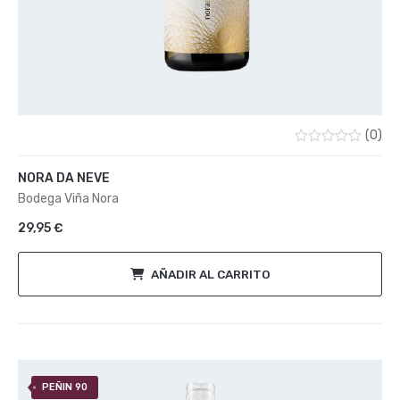
(0)
Valorado
con
NORA DA NEVE
0
de
Bodega Viña Nora
5
29,95
€
AÑADIR AL CARRITO
PEÑIN 90