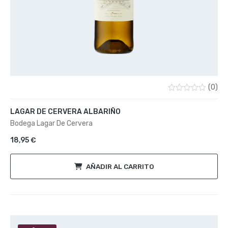
(0)
Valorado
con
LAGAR DE CERVERA ALBARIÑO
0
de
Bodega Lagar De Cervera
5
18,95
€
AÑADIR AL CARRITO