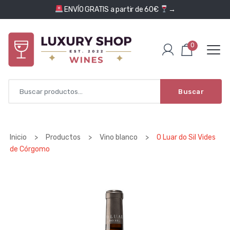
Saltar al contenido
ENVÍO GRATIS a partir de 60€
→
0
Buscar
Inicio
>
Productos
>
Vino blanco
>
O Luar do Sil Vides
de Córgomo