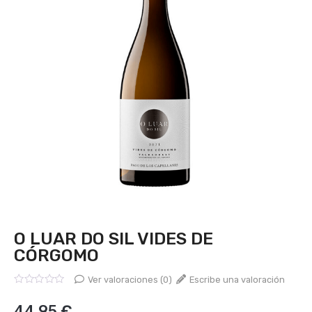
O LUAR DO SIL VIDES DE
CÓRGOMO
Ver valoraciones (0)
Escribe una valoración
Valorado
con
44,95
€
0