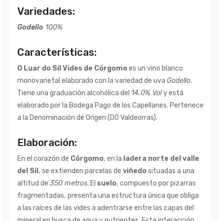
Variedades:
Godello
100%
Características:
O Luar do Sil Vides de Córgomo
es un vino blanco
monovarietal elaborado con la variedad de uva
Godello
.
Tiene una graduación alcohólica del
14.0% Vol
y está
elaborado por la Bodega Pago de los Capellanes. Pertenece
a la Denominación de Origen (DO Valdeorras).
Elaboración:
En el corazón de
Córgomo
, en la
ladera norte del valle
del Sil
, se extienden parcelas de
viñedo
situadas a una
altitud de
350 metros
. El
suelo
, compuesto por pizarras
fragmentadas, presenta una estructura única que obliga
a las raíces de las vides a adentrarse entre las capas del
mineral en busca de agua y nutrientes. Esta interacción