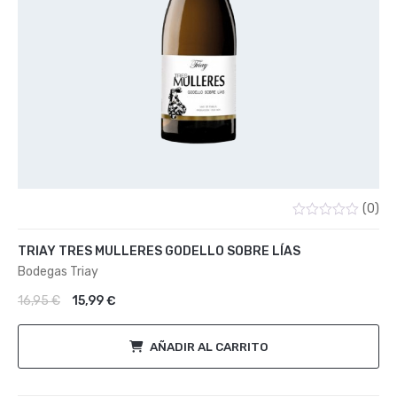
(0)
Valorado
con
TRIAY TRES MULLERES GODELLO SOBRE LÍAS
0
de
Bodegas Triay
5
El precio original era: 16,95 €.
El precio actual es: 15,99 €.
16,95
€
15,99
€
AÑADIR AL CARRITO