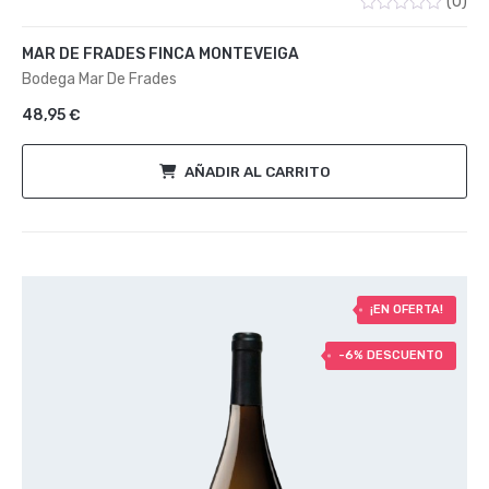
(0)
Valorado
con
MAR DE FRADES FINCA MONTEVEIGA
0
de
Bodega Mar De Frades
5
48,95
€
AÑADIR AL CARRITO
¡EN OFERTA!
-6% DESCUENTO