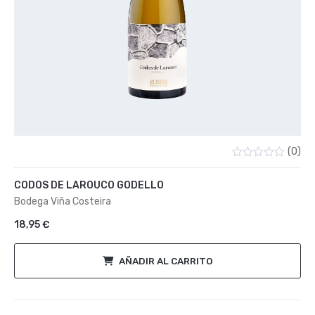
(0)
Valorado
con
CODOS DE LAROUCO GODELLO
0
de
Bodega Viña Costeira
5
18,95
€
AÑADIR AL CARRITO