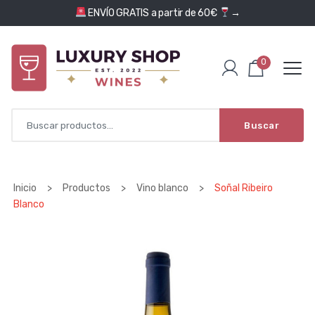
Saltar al contenido
ENVÍO GRATIS a partir de 60€
→
0
Buscar
Inicio
>
Productos
>
Vino blanco
>
Soñal Ribeiro
Blanco