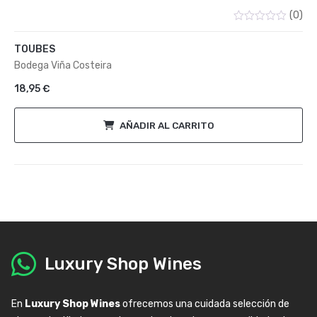
(0)
Valorado
con
TOUBES
0
de
Bodega Viña Costeira
5
18,95
€
AÑADIR AL CARRITO
Luxury Shop Wines
En
Luxury Shop Wines
ofrecemos una cuidada selección de