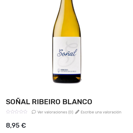
SOÑAL RIBEIRO BLANCO
Ver valoraciones (0)
Escribe una valoración
Valorado
con
8,95
€
0
de
5