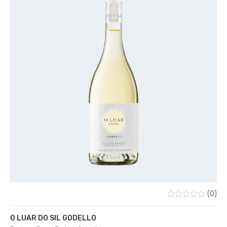
(0)
Valorado
con
O LUAR DO SIL GODELLO
0
de