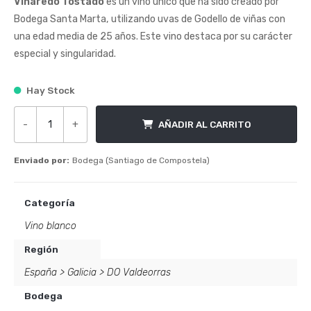
Viñaredo Tostado
es un vino único que ha sido creado por
Bodega Santa Marta, utilizando uvas de Godello de viñas con
una edad media de 25 años. Este vino destaca por su carácter
especial y singularidad.
Hay Stock
-
+
AÑADIR AL CARRITO
Viñaredo Tostado cantidad
Enviado por:
Bodega (Santiago de Compostela)
Categoría
Vino blanco
Región
España
>
Galicia
>
DO Valdeorras
Bodega