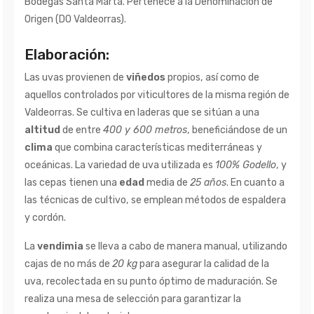
Bodegas Santa Marta. Pertenece a la Denominación de
Origen (DO Valdeorras).
Elaboración:
Las uvas provienen de
viñedos
propios, así como de
aquellos controlados por viticultores de la misma región de
Valdeorras. Se cultiva en laderas que se sitúan a una
altitud
de entre
400 y 600 metros
, beneficiándose de un
clima
que combina características mediterráneas y
oceánicas. La variedad de uva utilizada es
100% Godello
, y
las cepas tienen una
edad
media de
25 años
. En cuanto a
las técnicas de cultivo, se emplean métodos de espaldera
y cordón.
La
vendimia
se lleva a cabo de manera manual, utilizando
cajas de no más de
20 kg
para asegurar la calidad de la
uva, recolectada en su punto óptimo de maduración. Se
realiza una mesa de selección para garantizar la