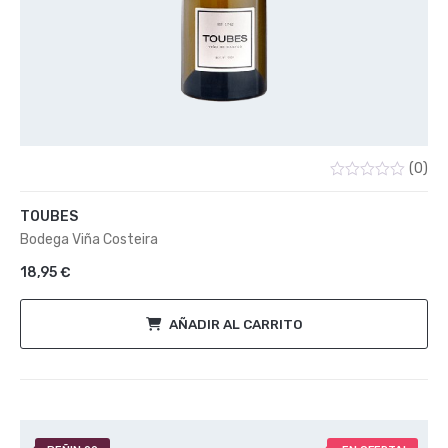
(0)
Valorado
con
TOUBES
0
de
Bodega Viña Costeira
5
18,95
€
AÑADIR AL CARRITO