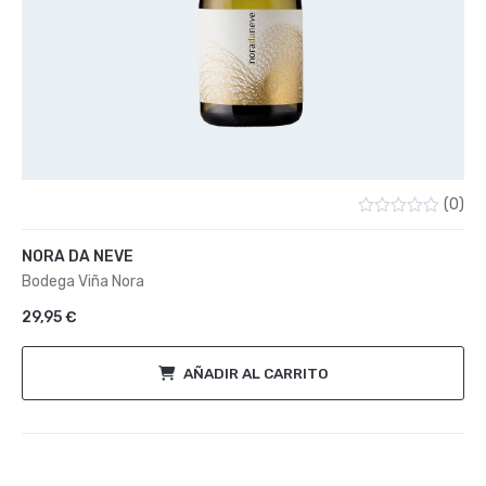
(0)
Valorado
con
NORA DA NEVE
0
de
Bodega Viña Nora
5
29,95
€
AÑADIR AL CARRITO