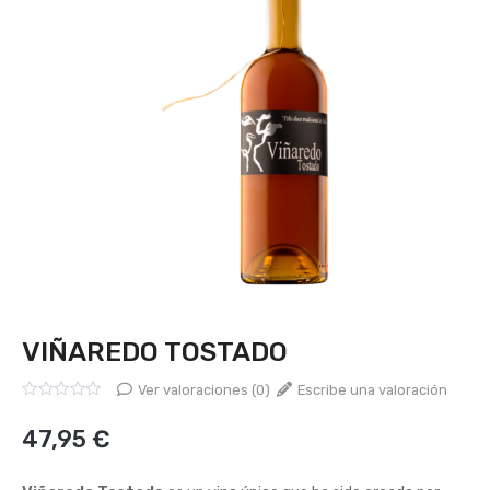
VIÑAREDO TOSTADO
Ver valoraciones (0)
Escribe una valoración
Valorado
con
47,95
€
0
de
5