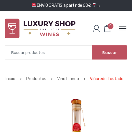
Saltar al contenido
ENVÍO GRATIS a partir de 60€
→
0
Buscar
Inicio
>
Productos
>
Vino blanco
>
Viñaredo Tostado