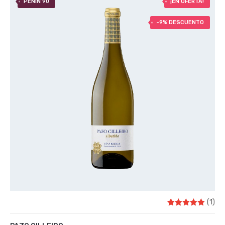
PEÑIN 90
¡EN OFERTA!
-9% DESCUENTO
(1)
1
Valorado
con